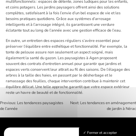
multifonctionnels : espaces de détente, zones ludiques pour les enfants,
et coins potagers. Les jardins paysagers offrent ainsi des solutions
complètes, satisfaisant à la fois l’envie d’un bel espace de vie et les
besoins pratiques quotidiens. Grâce aux systèmes d’arrosage
intelligents et à l’arrosage intégré, ils garantissent une verdure
éclatante tout au long de l’année avec une gestion efficace de l’eau.
En outre, un entretien des espaces réguliers s’avère essentiel pour
préserver l’équilibre entre esthétique et fonctionnalité. Par exemple, la
tonte de pelouse assure non seulement un aspect soigné, mais
également la santé du gazon. Les paysagistes à Agen proposent
souvent des contrats d’entretien annuel pour garantir que jardins et
espaces verts conservent leur attrait au fil des saisons. De l’élagage des
arbres à la taille des haies, en passant par le désherbage et le
ramassage des feuilles, chaque intervention contribue à maintenir cet
équilibre délicat. Une telle approche garantit que votre espace extérieur
reste un havre de beauté et de fonctionnalité.
Previous:
Les tendances paysagistes
Next:
Les tendances en aménagement
de l’année
de jardin à Nérac
Navigation
de
l’article
Fermer et accepter