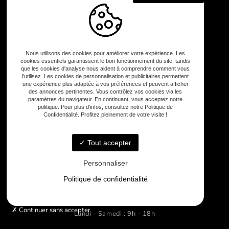
Accueil
Conception
Aménagement de jardin
Galerie
Nous utilisons des cookies pour améliorer votre expérience. Les
Contact
cookies essentiels garantissent le bon fonctionnement du site, tandis
que les cookies d'analyse nous aident à comprendre comment vous
l'utilisez. Les cookies de personnalisation et publicitaires permettent
une expérience plus adaptée à vos préférences et peuvent afficher
des annonces pertinentes. Vous contrôlez vos cookies via les
paramètres du navigateur. En continuant, vous acceptez notre
politique. Pour plus d'infos, consultez notre Politique de
Confidentialité. Profitez pleinement de votre visite !
Tout accepter
Sud-Ouest
Personnaliser
Politique de confidentialité
Continuer sans accepter
Lundi - Samedi : 9h - 18h