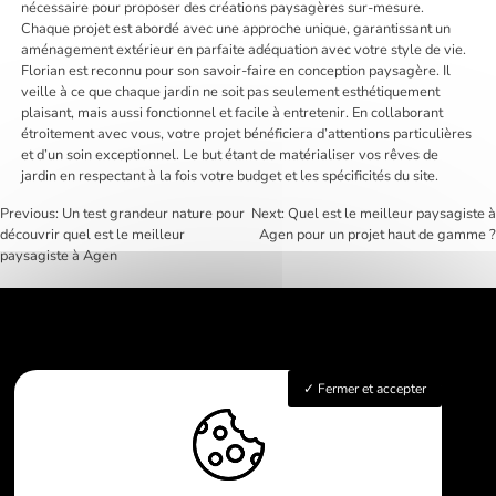
nécessaire pour proposer des créations paysagères sur-mesure.
Chaque projet est abordé avec une approche unique, garantissant un
aménagement extérieur en parfaite adéquation avec votre style de vie.
Florian est reconnu pour son savoir-faire en conception paysagère. Il
veille à ce que chaque jardin ne soit pas seulement esthétiquement
plaisant, mais aussi fonctionnel et facile à entretenir. En collaborant
étroitement avec vous, votre projet bénéficiera d’attentions particulières
et d’un soin exceptionnel. Le but étant de matérialiser vos rêves de
jardin en respectant à la fois votre budget et les spécificités du site.
Previous:
Un test grandeur nature pour
Next:
Quel est le meilleur paysagiste à
découvrir quel est le meilleur
Agen pour un projet haut de gamme ?
Navigation
paysagiste à Agen
de
l’article
Accueil
Fermer et accepter
Conception
Aménagement de jardin
Galerie
Contact