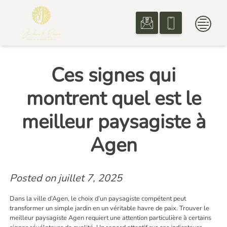
Skip
to
content
Ces signes qui
montrent quel est le
meilleur paysagiste à
Agen
Posted on
juillet 7, 2025
Dans la ville d’Agen, le choix d’un paysagiste compétent peut
transformer un simple jardin en un véritable havre de paix. Trouver le
meilleur paysagiste Agen requiert une attention particulière à certains