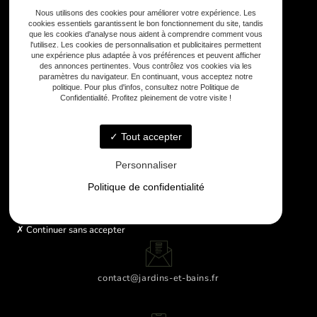
Nous utilisons des cookies pour améliorer votre expérience. Les
cookies essentiels garantissent le bon fonctionnement du site, tandis
que les cookies d'analyse nous aident à comprendre comment vous
l'utilisez. Les cookies de personnalisation et publicitaires permettent
une expérience plus adaptée à vos préférences et peuvent afficher
des annonces pertinentes. Vous contrôlez vos cookies via les
paramètres du navigateur. En continuant, vous acceptez notre
politique. Pour plus d'infos, consultez notre Politique de
Confidentialité. Profitez pleinement de votre visite !
Sud-Ouest
Tout accepter
Personnaliser
Politique de confidentialité
Lundi - Samedi : 9h - 18h
Continuer sans accepter
contact@jardins-et-bains.fr