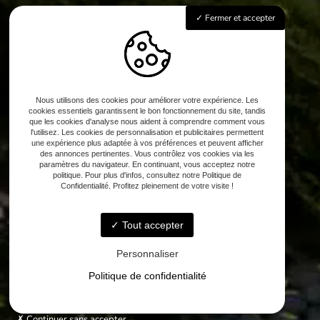
Fermer et accepter
Nous utilisons des cookies pour améliorer votre expérience. Les
cookies essentiels garantissent le bon fonctionnement du site, tandis
que les cookies d'analyse nous aident à comprendre comment vous
l'utilisez. Les cookies de personnalisation et publicitaires permettent
une expérience plus adaptée à vos préférences et peuvent afficher
des annonces pertinentes. Vous contrôlez vos cookies via les
paramètres du navigateur. En continuant, vous acceptez notre
politique. Pour plus d'infos, consultez notre Politique de
Confidentialité. Profitez pleinement de votre visite !
Tout accepter
Personnaliser
Politique de confidentialité
Continuer sans accepter